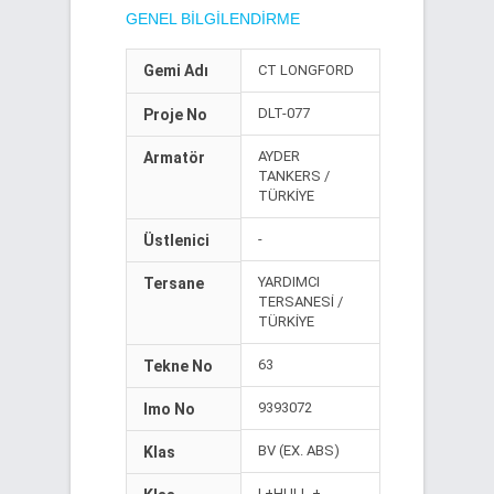
GENEL BILGILENDIRME
Gemi Adı
CT LONGFORD
DLT-077
Proje No
AYDER
Armatör
TANKERS /
TÜRKİYE
-
Üstlenici
YARDIMCI
Tersane
TERSANESİ /
TÜRKİYE
63
Tekne No
9393072
Imo No
BV (EX. ABS)
Klas
I +HULL +