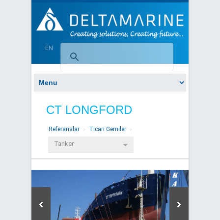
EN
CT LONGFORD
Referanslar
Ticari Gemiler
Tanker