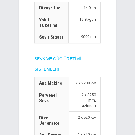
Dizayn Hızı
14.0 kn
19.8t/gün
Yakıt
Tüketimi
9000 nm
Seyir Sığası
SEVK VE GÜÇ ÜRETIMI
SISTEMLERI
Ana Makine
2 x 2700 kw
2 x 3250
Pervene |
mm,
Sevk
azimuth
2 x 520 kw
Dizel
Jeneratör
1 x 340 kw