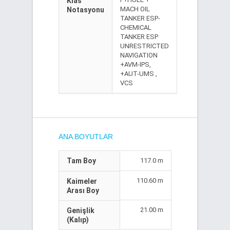
Klas
MACH OIL
Notasyonu
TANKER ESP-
CHEMICAL
TANKER ESP
UNRESTRICTED
NAVIGATION
+AVM-IPS,
+AUT-UMS ,
VCS
ANA BOYUTLAR
Tam Boy
117.0 m
110.60 m
Kaimeler
Arası Boy
21.00 m
Genişlik
(Kalıp)