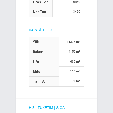
6860
Gros Ton
3420
Net Ton
KAPASITELER
Yük
11335 m³
4155 m³
Balast
630 m³
Hfo
116 m³
Mdo
71 m³
Tatlı Su
HIZ | TÜKETIM | SIĞA