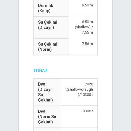
9.50 m
Derinlik
(Kalıp)
6.50 m
Su Çekimi
(shallow) /
(Dizayn)
7.55 m
7.56 m
Su Çekimi
(Norm)
TONAJ
Dwt
7820
(Dizayn
t(shallowdraugh
Su
t)/10300 t
Çekimi)
10306 t
Dwt
(Norm Su
Çekimi)