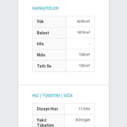
KAPASITELER
Yük
4259 m³
1819 m³
Balast
-
Hfo
138 m³
Mdo
130 m³
Tatlı Su
HIZ | TÜKETIM | SIĞA
Dizayn Hızı
11.0 kn
8.0 t/gün
Yakıt
Tüketimi