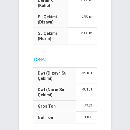
Derinlik
(Kalıp)
5.90 m
Su Çekimi
(Dizayn)
6.00 m
Su Çekimi
(Norm)
TONAJ
Dwt (Dizayn Su
3910 t
Çekimi)
4015 t
Dwt (Norm Su
Çekimi)
2747
Gros Ton
1180
Net Ton