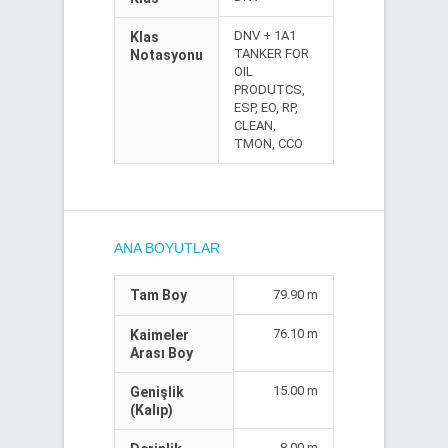
DNV + 1A1
Klas
TANKER FOR
Notasyonu
OIL
PRODUTCS,
ESP, EO, RP,
CLEAN,
TMON, CCO
ANA BOYUTLAR
Tam Boy
79.90 m
76.10 m
Kaimeler
Arası Boy
15.00 m
Genişlik
(Kalıp)
8.00 m