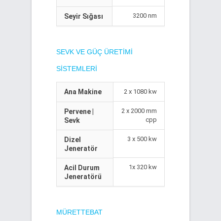
3200 nm
Seyir Sığası
SEVK VE GÜÇ ÜRETIMI
SISTEMLERI
Ana Makine
2 x 1080 kw
2 x 2000 mm
Pervene |
cpp
Sevk
3 x 500 kw
Dizel
Jeneratör
1x 320 kw
Acil Durum
Jeneratörü
MÜRETTEBAT