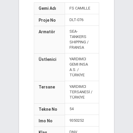
Gemi Adı
FS CAMILLE
DLT-076
Proje No
SEA-
Armatör
TANKERS
SHIPPING /
FRANSA
YARDIMCI
Üstlenici
GEMI INSA
A.S. /
TÜRKİYE
YARDIMCI
Tersane
TERSANESİ /
TÜRKİYE
54
Tekne No
9350252
Imo No
DNV
Klas