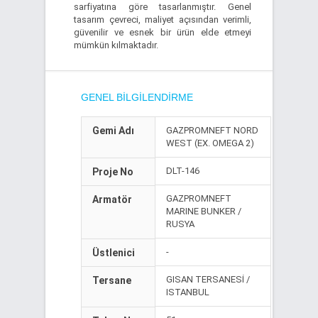
sarfiyatına göre tasarlanmıştır. Genel
tasarım çevreci, maliyet açısından verimli,
güvenilir ve esnek bir ürün elde etmeyi
mümkün kılmaktadır.
GENEL BILGILENDIRME
Gemi Adı
GAZPROMNEFT NORD
WEST (EX. OMEGA 2)
DLT-146
Proje No
GAZPROMNEFT
Armatör
MARINE BUNKER /
RUSYA
-
Üstlenici
GISAN TERSANESİ /
Tersane
ISTANBUL