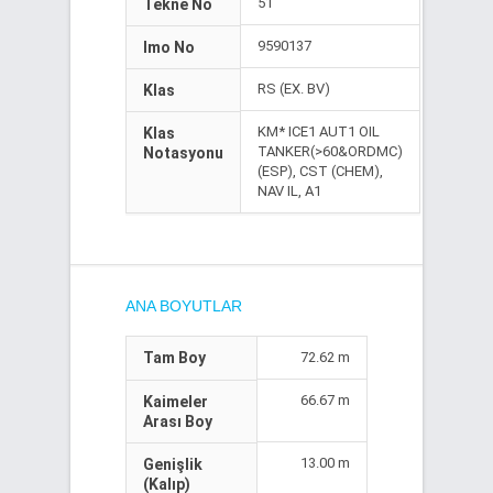
51
Tekne No
9590137
Imo No
RS (EX. BV)
Klas
KM* ICE1 AUT1 OIL
Klas
TANKER(>60&ORDMC)
Notasyonu
(ESP), CST (CHEM),
NAV IL, A1
ANA BOYUTLAR
Tam Boy
72.62 m
66.67 m
Kaimeler
Arası Boy
13.00 m
Genişlik
(Kalıp)