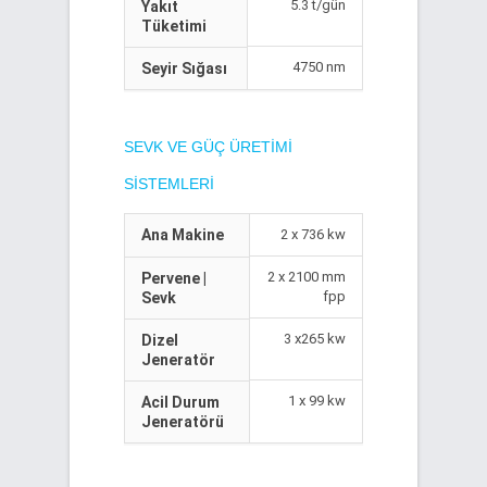
5.3 t/gün
Yakıt
Tüketimi
4750 nm
Seyir Sığası
SEVK VE GÜÇ ÜRETIMI
SISTEMLERI
Ana Makine
2 x 736 kw
2 x 2100 mm
Pervene |
fpp
Sevk
3 x265 kw
Dizel
Jeneratör
1 x 99 kw
Acil Durum
Jeneratörü