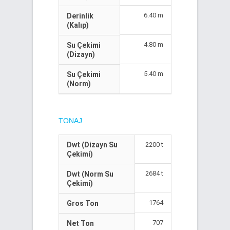
6.40 m
Derinlik
(Kalıp)
4.80 m
Su Çekimi
(Dizayn)
5.40 m
Su Çekimi
(Norm)
TONAJ
Dwt (Dizayn Su
2200 t
Çekimi)
2684 t
Dwt (Norm Su
Çekimi)
1764
Gros Ton
707
Net Ton