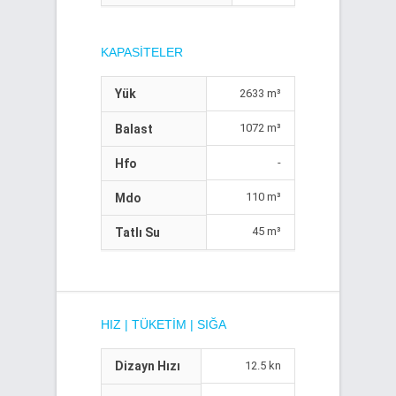
KAPASITELER
Yük
2633 m³
1072 m³
Balast
-
Hfo
110 m³
Mdo
45 m³
Tatlı Su
HIZ | TÜKETIM | SIĞA
Dizayn Hızı
12.5 kn