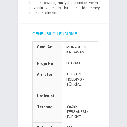
tasarım çevreci, maliyet açısından verimli,
güvenilir ve esnek bir ürün elde etmeyi
mümkün kılmaktadır.
GENEL BILGILENDIRME
Gemi Adı
MUKADDES
KALKAVAN
DLT-080
Proje No
TURKON
Armatör
HOLDING /
TÜRKİYE
-
Üstlenici
SEDEF
Tersane
TERSANESİ /
TÜRKİYE