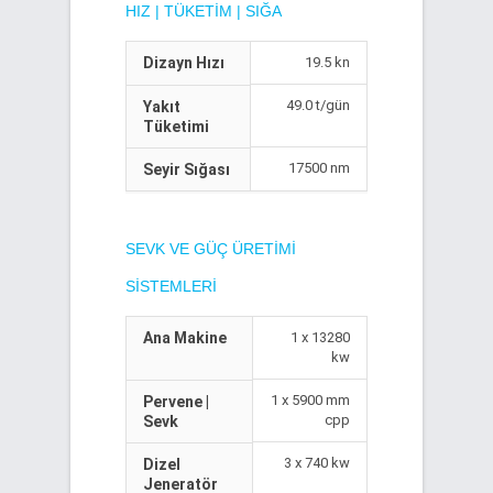
HIZ | TÜKETIM | SIĞA
Dizayn Hızı
19.5 kn
49.0 t/gün
Yakıt
Tüketimi
17500 nm
Seyir Sığası
SEVK VE GÜÇ ÜRETIMI
SISTEMLERI
Ana Makine
1 x 13280
kw
1 x 5900 mm
Pervene |
cpp
Sevk
3 x 740 kw
Dizel
Jeneratör