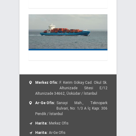
Merkez Ofis:
F. Kerim Gökay Cad. Okul Sk.
Altunizade Sitesi E/12
Altunizade 34662, Üsküdar / İstanbul
Ar-Ge Ofis:
Sanayi Mah., Teknopark
Bulvari, No: 1/3 A İç Kapı: 306
Pendik / İstanbul
Harita:
Merkez Ofis
Harita:
Ar-Ge Ofis