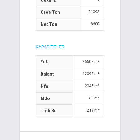
Çekimi)
21092
Gros Ton
8600
Net Ton
KAPASITELER
Yük
35607 m³
12095 m³
Balast
2045 m³
Hfo
168 m³
Mdo
213 m³
Tatlı Su