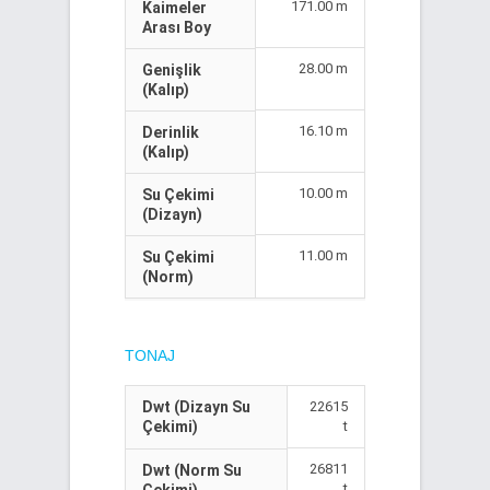
171.00 m
Kaimeler
Arası Boy
28.00 m
Genişlik
(Kalıp)
16.10 m
Derinlik
(Kalıp)
10.00 m
Su Çekimi
(Dizayn)
11.00 m
Su Çekimi
(Norm)
TONAJ
Dwt (Dizayn Su
22615
Çekimi)
t
26811
Dwt (Norm Su
t