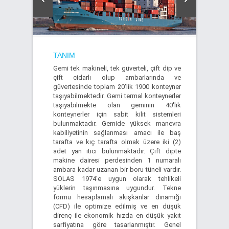
TANIM
Gemi tek makineli, tek güverteli, çift dip ve
çift cidarlı olup ambarlarında ve
güvertesinde toplam 20'lik 1900 konteyner
taşıyabilmektedir. Gemi termal konteynerler
taşıyabilmekte olan geminin 40'lık
konteynerler için sabit kilit sistemleri
bulunmaktadır. Gemide yüksek manevra
kabiliyetinin sağlanması amacı ile baş
tarafta ve kıç tarafta olmak üzere iki (2)
adet yan itici bulunmaktadır. Çift dipte
makine dairesi perdesinden 1 numaralı
ambara kadar uzanan bir boru tüneli vardır.
SOLAS 1974'e uygun olarak tehlikeli
yüklerin taşınmasına uygundur. Tekne
formu hesaplamalı akışkanlar dinamiği
(CFD) ile optimize edilmiş ve en düşük
direnç ile ekonomik hızda en düşük yakıt
sarfiyatına göre tasarlanmıştır. Genel