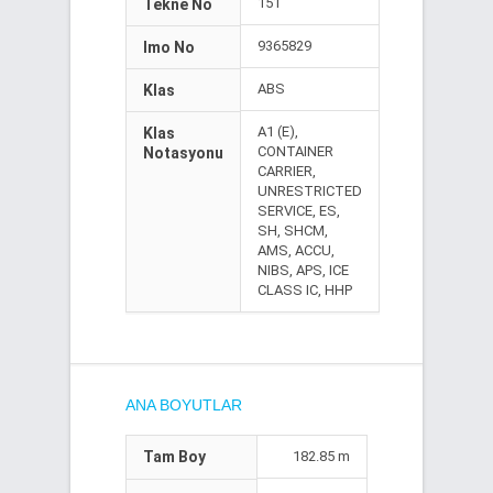
151
Tekne No
9365829
Imo No
ABS
Klas
A1 (E),
Klas
CONTAINER
Notasyonu
CARRIER,
UNRESTRICTED
SERVICE, ES,
SH, SHCM,
AMS, ACCU,
NIBS, APS, ICE
CLASS IC, HHP
ANA BOYUTLAR
Tam Boy
182.85 m