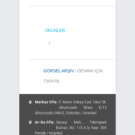
ÜRÜNLER
GÖRSEL ARŞIV
/ DEVAMI IÇIN
TIKAYIN
Merkez Ofis:
F. Kerim Gökay Cad. Okul Sk.
Altunizade Sitesi E/12
Altunizade 34662, Üsküdar / İstanbul
Ar-Ge Ofis:
Sanayi Mah., Teknopark
Bulvari, No: 1/3 A İç Kapı: 306
Pendik / İstanbul