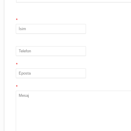
*
*
*