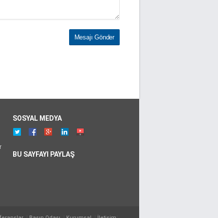
SOSYAL MEDYA
r
BU SAYFAYI PAYLAŞ
feranslar
Basın Odası
Kurumsal
İletişim
";