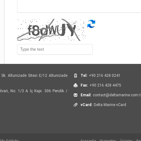
 Sk. Altunizade Sitesi E/12 Altunizade
Tel:
+90 216 428 0241
Fax:
+90 216 428 4475
vari, No: 1/3 A İç Kapı: 306 Pendik /
Email:
contact@deltamarine.com.t
vCard:
Delta Marine vCard
Anasayfa
Hizmetler
Ürünler
Re