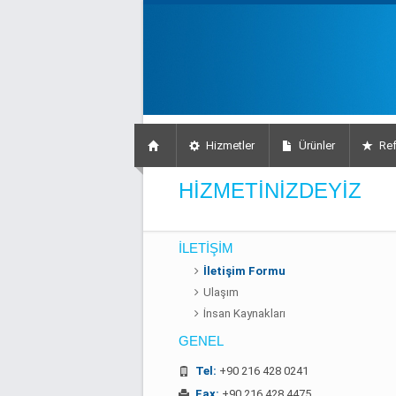
Hizmetler
Ürünler
Ref
HIZMETINIZDEYIZ
İLETİŞİM
İletişim Formu
Ulaşım
İnsan Kaynakları
GENEL
Tel:
+90 216 428 0241
Fax:
+90 216 428 4475