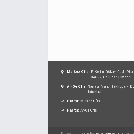
Merkez Ofis:
F. Kerim Gökay Cad. Okul
34662, Üsküdar / İstanbul
Ar-Ge Ofis:
Sanayi Mah., Teknopark Bul
İstanbul
Harita:
Merkez Ofis
Harita:
Ar-Ge Ofis