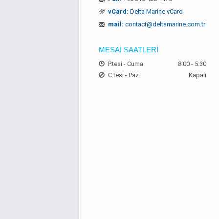
vCard:
Delta Marine vCard
mail:
contact@deltamarine.com.tr
MESAİ SAATLERİ
P.tesi - Cuma
8:00 - 5:30
C.tesi - Paz.
Kapalı