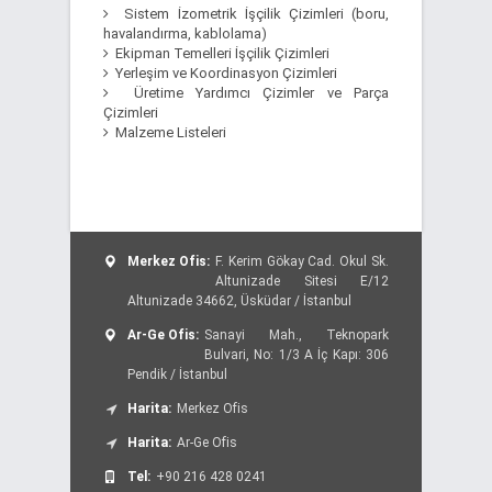
Sistem İzometrik İşçilik Çizimleri (boru,
havalandırma, kablolama)
Ekipman Temelleri İşçilik Çizimleri
Yerleşim ve Koordinasyon Çizimleri
Üretime Yardımcı Çizimler ve Parça
Çizimleri
Malzeme Listeleri
Merkez Ofis:
F. Kerim Gökay Cad. Okul Sk.
Altunizade Sitesi E/12
Altunizade 34662, Üsküdar / İstanbul
Ar-Ge Ofis:
Sanayi Mah., Teknopark
Bulvari, No: 1/3 A İç Kapı: 306
Pendik / İstanbul
Harita:
Merkez Ofis
Harita:
Ar-Ge Ofis
Tel:
+90 216 428 0241