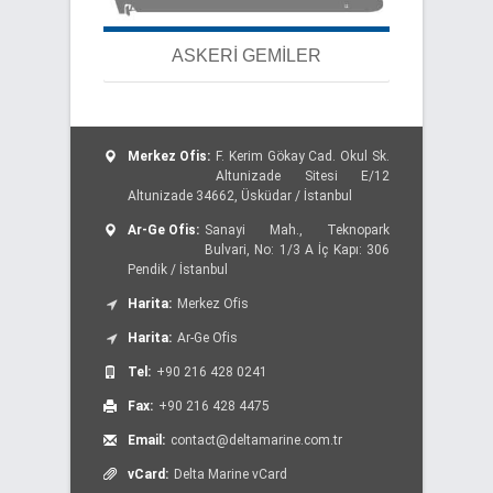
ASKERİ GEMİLER
Merkez Ofis:
F. Kerim Gökay Cad. Okul Sk.
Altunizade Sitesi E/12
Altunizade 34662, Üsküdar / İstanbul
Ar-Ge Ofis:
Sanayi Mah., Teknopark
Bulvari, No: 1/3 A İç Kapı: 306
Pendik / İstanbul
Harita:
Merkez Ofis
Harita:
Ar-Ge Ofis
Tel:
+90 216 428 0241
Fax:
+90 216 428 4475
Email:
contact@deltamarine.com.tr
vCard:
Delta Marine vCard