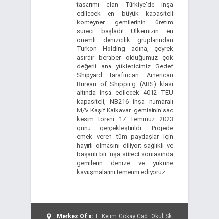
tasarımı olan Türkiye'de inşa
edilecek en büyük kapasiteli
konteyner gemilerinin üretim
süreci başladı! Ülkemizin en
önemli denizcilik gruplarından
Turkon Holding adına, çeyrek
asırdır beraber olduğumuz çok
değerli ana yüklenicimiz Sedef
Shipyard tarafından American
Bureau of Shipping (ABS) klası
altında inşa edilecek 4012 TEU
kapasiteli, NB216 inşa numaralı
M/V Kaşif Kalkavan gemisinin sac
kesim töreni 17 Temmuz 2023
günü gerçekleştirildi. Projede
emek veren tüm paydaşlar için
hayırlı olmasını diliyor; sağlıklı ve
başarılı bir inşa süreci sonrasında
gemilerin denize ve yüküne
kavuşmalarını temenni ediyoruz.
Merkez Ofis:
F. Kerim Gökay Cad. Okul Sk.