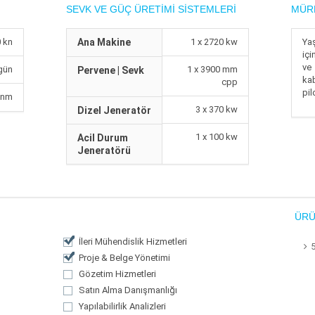
SEVK VE GÜÇ ÜRETIMI SISTEMLERI
MÜR
0 kn
Ana Makine
1 x 2720 kw
Ya
içi
ve
/gün
1 x 3900 mm
Pervene | Sevk
kab
cpp
pil
 nm
3 x 370 kw
Dizel Jeneratör
1 x 100 kw
Acil Durum
Jeneratörü
ÜRÜ
İleri Mühendislik Hizmetleri
Proje & Belge Yönetimi
Gözetim Hizmetleri
Satın Alma Danışmanlığı
Yapılabilirlik Analizleri