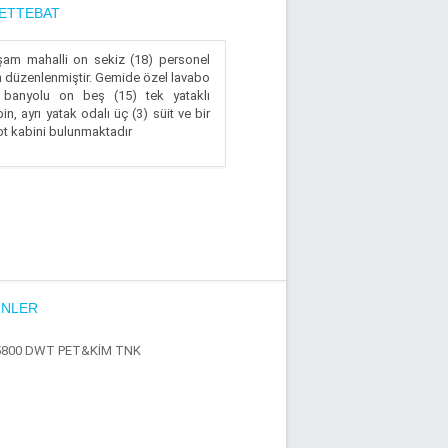
ETTEBAT
şam mahalli on sekiz (18) personel
n düzenlenmiştir. Gemide özel lavabo
 banyolu on beş (15) tek yataklı
in, ayrı yatak odalı üç (3) süit ve bir
ot kabini bulunmaktadır
NLER
5800 DWT PET&KİM TNK