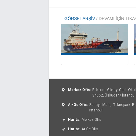
GÖRSEL ARŞIV
/ DEVAMI IÇIN TIKA
Merkez Ofis:
F. Kerim Gökay Cad. Okul
34662, Üsküdar / İstanbul
Ar-Ge Ofis:
Sanayi Mah., Teknopark Bul
İstanbul
Harita:
Merkez Ofis
Harita:
Ar-Ge Ofis