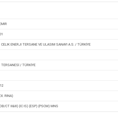
EMIR
01
 CELIK ENERJI TERSANE VE ULASIM SANAYI A.S. / TÜRKİYE
 TERSANESİ / TÜRKİYE
12
EX. RINA)
B/CT II&III) (IC IS) (ESP) (PSCM) MNS