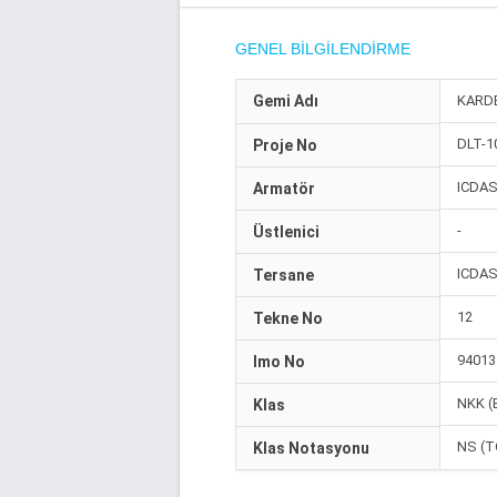
GENEL BILGILENDIRME
Gemi Adı
KARD
DLT-1
Proje No
ICDAS
Armatör
-
Üstlenici
ICDAS
Tersane
12
Tekne No
94013
Imo No
NKK (
Klas
NS (TO
Klas Notasyonu