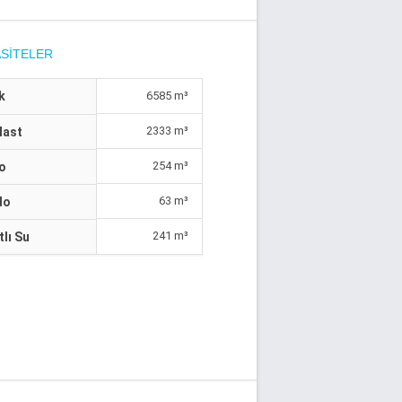
SITELER
k
6585 m³
2333 m³
last
254 m³
o
63 m³
do
241 m³
tlı Su