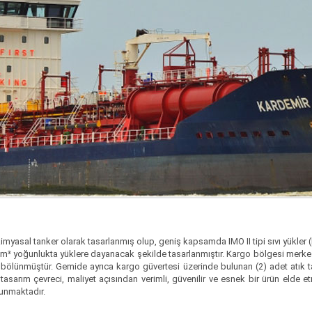
kimyasal tanker olarak tasarlanmış olup, geniş kapsamda IMO II tipi sıvı yükler (
 t/m³ yoğunlukta yüklere dayanacak şekilde tasarlanmıştır. Kargo bölgesi mer
bölünmüştür. Gemide ayrıca kargo güvertesi üzerinde bulunan (2) adet atık tan
asarım çevreci, maliyet açısından verimli, güvenilir ve esnek bir ürün eld
lunmaktadır.