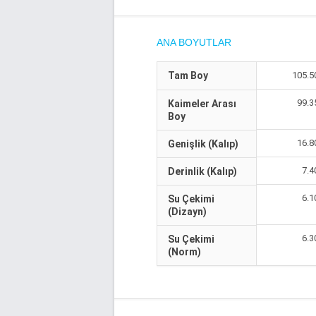
ANA BOYUTLAR
Tam Boy
105.5
99.3
Kaimeler Arası
Boy
16.8
Genişlik (Kalıp)
7.4
Derinlik (Kalıp)
6.1
Su Çekimi
(Dizayn)
6.3
Su Çekimi
(Norm)