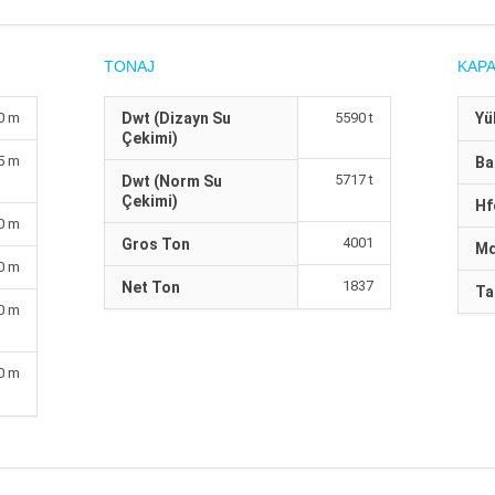
TONAJ
KAPA
0 m
Dwt (Dizayn Su
5590 t
Yü
Çekimi)
5 m
Ba
5717 t
Dwt (Norm Su
Çekimi)
Hf
0 m
4001
Gros Ton
M
0 m
1837
Net Ton
Ta
0 m
0 m