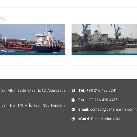
YIN
 Sk. Altunizade Sitesi E/12 Altunizade
Tel:
+90 216 428 0241
Fax:
+90 216 428 4475
vari, No: 1/3 A İç Kapı: 306 Pendik /
Email:
contact@deltamarine.com.t
vCard:
Delta Marine vCard