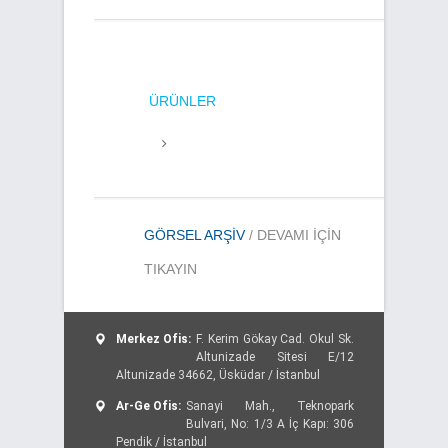
ÜRÜNLER
GÖRSEL ARŞIV
/ DEVAMI IÇIN
TIKAYIN
Merkez Ofis:
F. Kerim Gökay Cad. Okul Sk.
Altunizade Sitesi E/12
Altunizade 34662, Üsküdar / İstanbul
Ar-Ge Ofis:
Sanayi Mah., Teknopark
Bulvari, No: 1/3 A İç Kapı: 306
Pendik / İstanbul