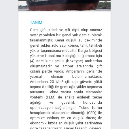
TANIM
Gemi çift cidarlı ve çift dipli olup sınırsız
seyir yapabilen bir genel yük gemisi olarak
tasarlanmıştır. Gemi düşük su çekiminde
genel yükler, rulo sac, kömür, tahıl, tehlikeli
yükler taşınmasına müsaittir. Kargo bölgesi
yükleme boşaltma kolaylığı sağlaması için
(4) adet kutu şekilli (box-type) ambardan
oluşmaktadır ve ambar aralarında çift
cidarlı perde vardır. Ambarların içerisinde
yapısal eleman bulunmamaktadır.
Ambarların 20 t/m² çift dip güverte yükü
taşıma özelliği ile gemi ağır yükler taşımaya
müsaittir. Tekne yapısı sonlu elemanlar
yöntemi (FEM) ile analiz edilerek tekne
ağırlığı ve güvenlik konusunda
optimizasyon sağlanmıştır. Tekne formu
hesaplamalı akışkanlar dinamiği (CFD) ile
optimize edilmiş ve en düşük direnç ile
ekonomik hızda en düşük yakıt sarfiyatına
göre tasarlanmıştır. Genel tasarım çevreci,