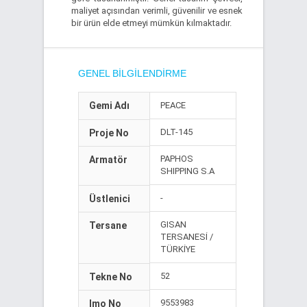
maliyet açısından verimli, güvenilir ve esnek
bir ürün elde etmeyi mümkün kılmaktadır.
GENEL BILGILENDIRME
Gemi Adı
PEACE
DLT-145
Proje No
PAPHOS
Armatör
SHIPPING S.A
-
Üstlenici
GISAN
Tersane
TERSANESİ /
TÜRKİYE
52
Tekne No
9553983
Imo No