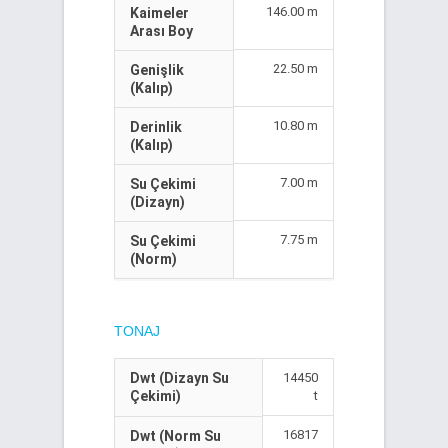
146.00 m
Kaimeler
Arası Boy
22.50 m
Genişlik
(Kalıp)
10.80 m
Derinlik
(Kalıp)
7.00 m
Su Çekimi
(Dizayn)
7.75 m
Su Çekimi
(Norm)
TONAJ
Dwt (Dizayn Su
14450
Çekimi)
t
16817
Dwt (Norm Su