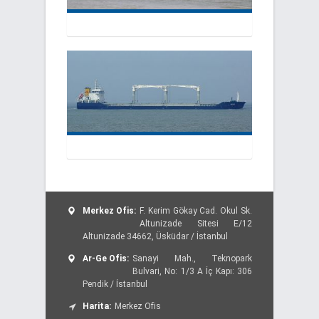
Merkez Ofis:
F. Kerim Gökay Cad. Okul Sk.
Altunizade Sitesi E/12
Altunizade 34662, Üsküdar / İstanbul
Ar-Ge Ofis:
Sanayi Mah., Teknopark
Bulvari, No: 1/3 A İç Kapı: 306
Pendik / İstanbul
Harita:
Merkez Ofis