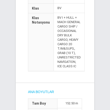
BV
Klas
BV I + HULL +
Klas
MACH GENERAL
Notasyonu
CARGO SHİP /
OCCASİONAL
DRY BULK
CARGO, HEAVY
CARGO 20
T/M&SUP3;,
GRAB (10 T),
UNRESTRİCTED
NAVİGATİON,
ICE CLASS IC
ANA BOYUTLAR
Tam Boy
152.50 m