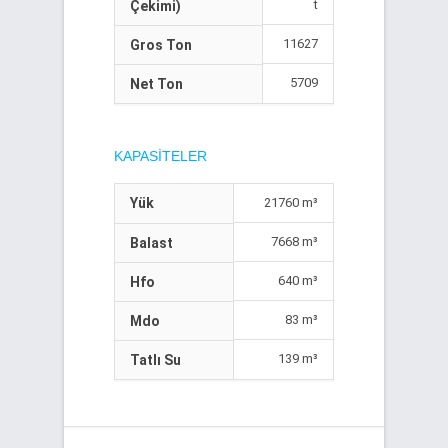
t
Çekimi)
11627
Gros Ton
5709
Net Ton
KAPASITELER
Yük
21760 m³
7668 m³
Balast
640 m³
Hfo
83 m³
Mdo
139 m³
Tatlı Su