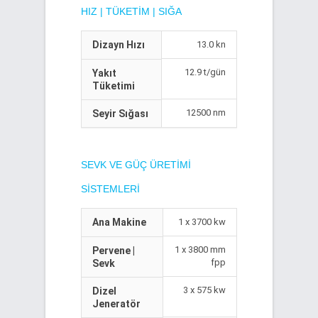
HIZ | TÜKETIM | SIĞA
Dizayn Hızı
13.0 kn
12.9 t/gün
Yakıt
Tüketimi
12500 nm
Seyir Sığası
SEVK VE GÜÇ ÜRETIMI
SISTEMLERI
Ana Makine
1 x 3700 kw
1 x 3800 mm
Pervene |
fpp
Sevk
3 x 575 kw
Dizel
Jeneratör