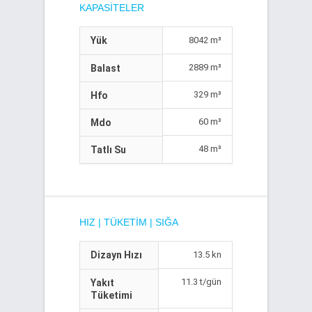
KAPASITELER
Yük
8042 m³
2889 m³
Balast
329 m³
Hfo
60 m³
Mdo
48 m³
Tatlı Su
HIZ | TÜKETIM | SIĞA
Dizayn Hızı
13.5 kn
11.3 t/gün
Yakıt
Tüketimi