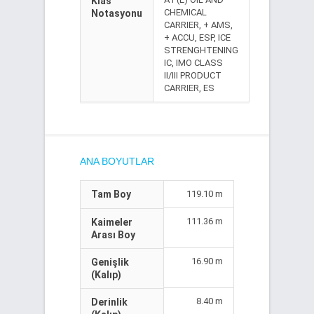
Klas
CHEMICAL
Notasyonu
CARRIER, + AMS,
+ ACCU, ESP, ICE
STRENGHTENING
IC, IMO CLASS
II/III PRODUCT
CARRIER, ES
ANA BOYUTLAR
Tam Boy
119.10 m
111.36 m
Kaimeler
Arası Boy
16.90 m
Genişlik
(Kalıp)
8.40 m
Derinlik