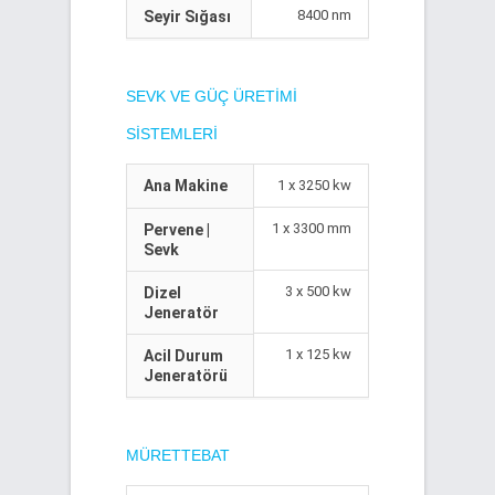
8400 nm
Seyir Sığası
SEVK VE GÜÇ ÜRETIMI
SISTEMLERI
Ana Makine
1 x 3250 kw
1 x 3300 mm
Pervene |
Sevk
3 x 500 kw
Dizel
Jeneratör
1 x 125 kw
Acil Durum
Jeneratörü
MÜRETTEBAT