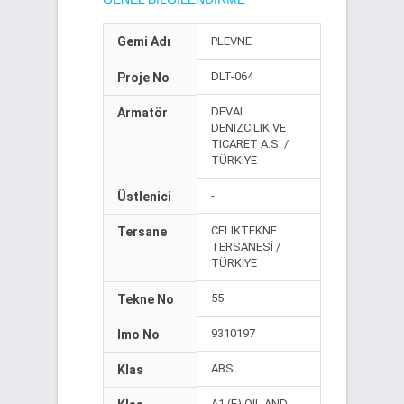
Gemi Adı
PLEVNE
DLT-064
Proje No
DEVAL
Armatör
DENIZCILIK VE
TICARET A.S. /
TÜRKİYE
-
Üstlenici
CELIKTEKNE
Tersane
TERSANESİ /
TÜRKİYE
55
Tekne No
9310197
Imo No
ABS
Klas
A1 (E) OIL AND